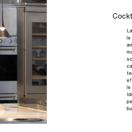
Cockt
La
le
ar
ma
so
ca
te
ef
le
Id
pe
bu