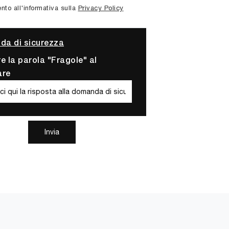
to all'informativa sulla
Privacy Policy
a di sicurezza
re la parola "Fragole" al
are
Invia