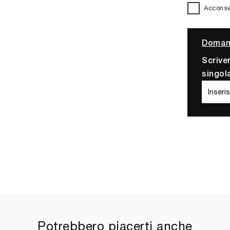
Acconsen
Domand
Scrive
singol
Potrebbero piacerti anche