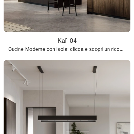
Kalì 04
Cucine Moderne con isola: clicca e scopri un ricco catalogo di soluzioni del brand Arredo3, tra cui il modello Kalì 04.