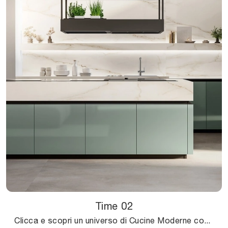
Time 02
Clicca e scopri un universo di Cucine Moderne con isola: la cucina Time 02 Arredo3 in laccato lucido ti sta aspettando!