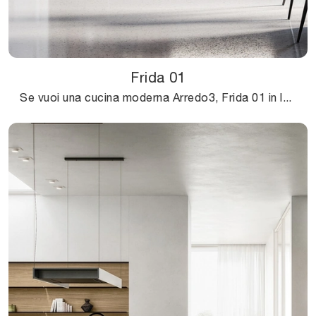
Frida 01
Se vuoi una cucina moderna Arredo3, Frida 01 in laccato opaco ti aspetta nel nostro negozio di Cucine Moderne ad angolo.