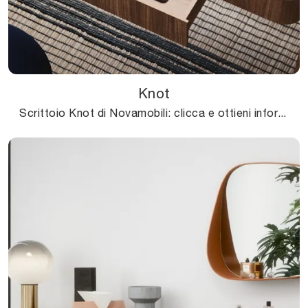
Knot
Scrittoio Knot di Novamobili: clicca e ottieni informazioni sui Complementi e scrittoi moderni in legno del noto e rinomato marchio!