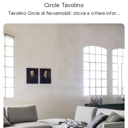
Circle Tavolino
Tavolino Circle di Novamobili: clicca e ottieni informazioni sui Complementi e tavolini moderni in metallo del noto e rinomato marchio!