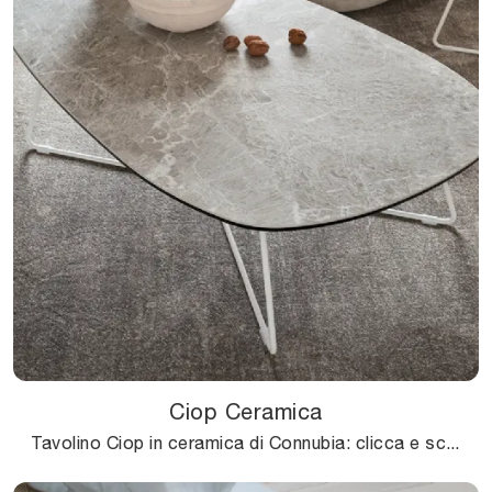
Ciop Ceramica
Tavolino Ciop in ceramica di Connubia: clicca e scopri di più sui Complementi e tavolini moderni in ceramica del noto e conosciuto brand!