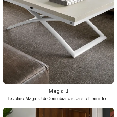
Magic J
Tavolino Magic-J di Connubia: clicca e ottieni informazioni sui Complementi e tavolini moderni in melaminico del noto e rinomato brand!