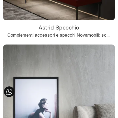
Astrid Specchio
Complementi accessori e specchi Novamobili: scopri come arricchire i tuoi interni moderni con il modello Astrid Specchio.