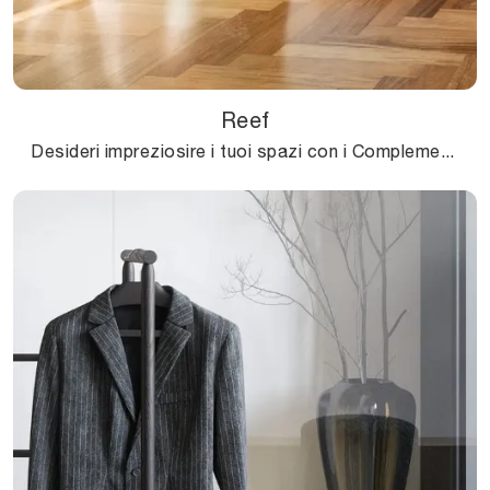
Reef
Desideri impreziosire i tuoi spazi con i Complementi Connubia? Ecco qui molteplici modelli di pouf in tessuto come Reef.