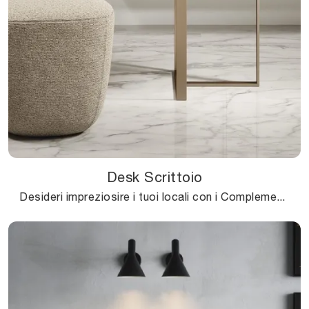
Desk Scrittoio
Desideri impreziosire i tuoi locali con i Complementi Novamobili? Ti presentiamo diversi modelli di scrittoi in legno come Desk Scrittoio.