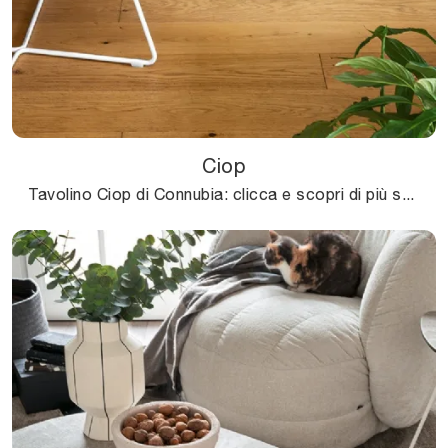
Ciop
Tavolino Ciop di Connubia: clicca e scopri di più sui Complementi e tavolini moderni in laccato del noto e conosciuto marchio!