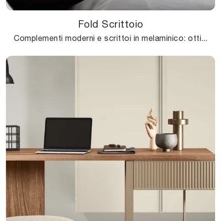
Fold Scrittoio
Complementi moderni e scrittoi in melaminico: ottieni informazioni sul modello Fold Scrittoio di Novamobili e potrai completare i tuoi locali.