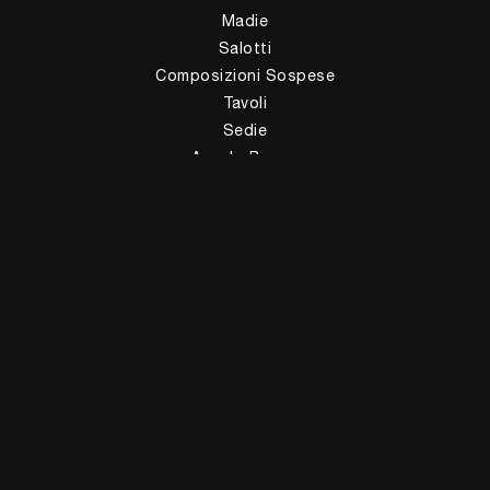
Madie
Salotti
Composizioni Sospese
Tavoli
Sedie
Arredo Bagno
Zona Notte
Letti
Comodini
Armadi
Camerette
Complementi
Illuminazione
Complementi