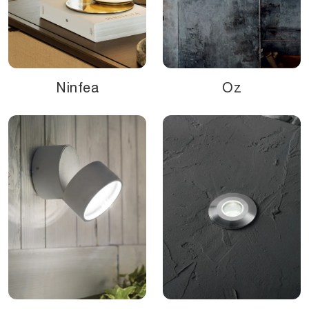
Ninfea
Oz