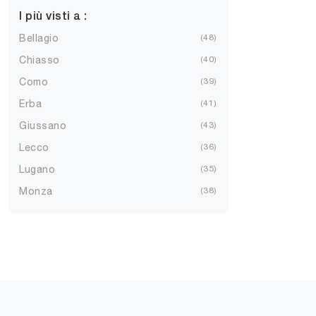
I più visti a :
Bellagio
48
Chiasso
40
Como
39
Erba
41
Giussano
43
Lecco
36
Lugano
35
Monza
38