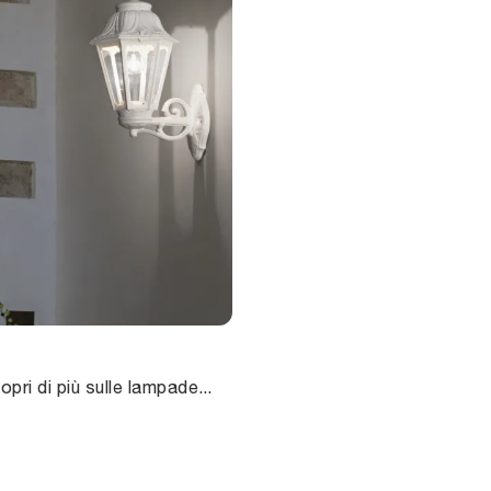
Clicca e scopri di più sulle lampade da esterni di Ideal Lux: il modello Dafne in plastica ti aspetta!