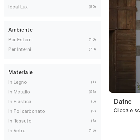
Ideal Lux
80
Ambiente
Per Esterni
10
Per Interni
70
Materiale
In Legno
1
In Metallo
53
Dafne
In Plastica
3
In Policarbonato
2
In Tessuto
3
In Vetro
18