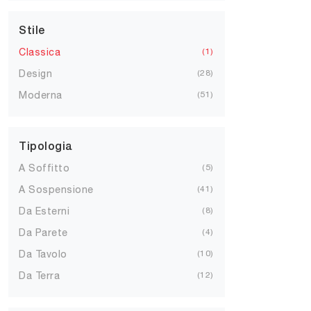
Stile
Classica
1
Design
28
Moderna
51
Tipologia
A Soffitto
5
A Sospensione
41
Da Esterni
8
Da Parete
4
Da Tavolo
10
Da Terra
12