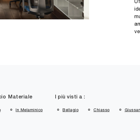
Uf
id
mu
ar
ve
cio
Materiale
I più visti a :
o
In Melaminico
Bellagio
Chiasso
Giussa