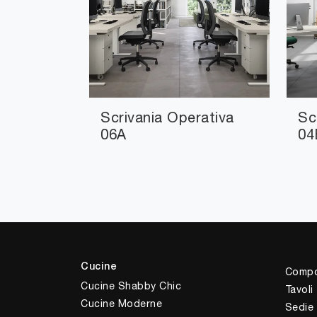
Scrivania Operativa
Sc
06A
04
Cucine
Compo
Cucine Shabby Chic
Tavoli
Cucine Moderne
Sedie