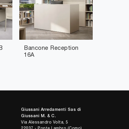
B
Bancone Reception
16A
Giussani Arredamenti Sas di
Giussani M. & C.
Via Alessandro Volta, 5
22037 - Ponte Lambro (Como)