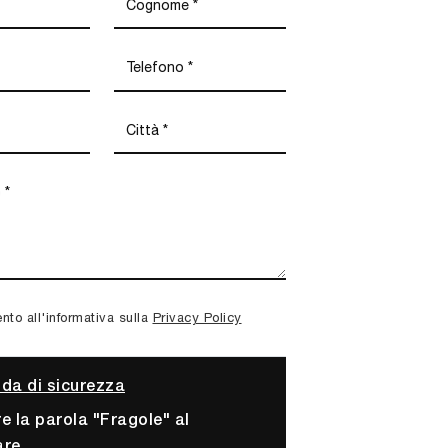
to all'informativa sulla
Privacy Policy
a di sicurezza
re la parola "Fragole" al
are