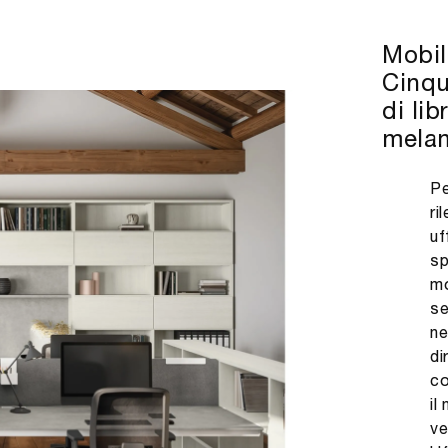
Mobil
Cinqu
di lib
melam
Pe
ri
uf
sp
mo
se
ne
di
co
il
ve