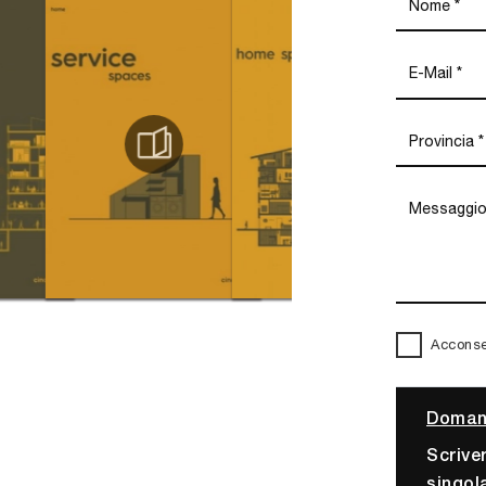
Acconsen
Domand
Scrive
singol