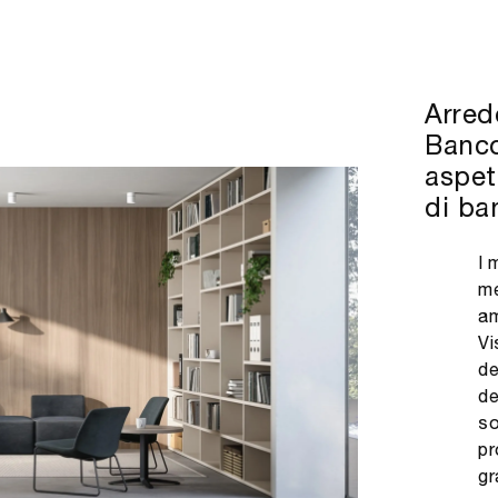
Arred
Banco
aspet
di ba
I 
me
am
Vi
de
de
so
pr
gr