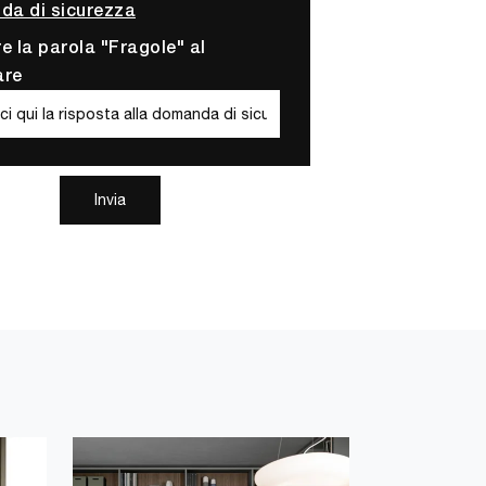
a di sicurezza
re la parola "Fragole" al
are
Invia