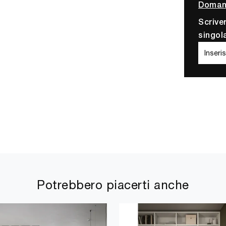
Domand
Scrive
singol
Potrebbero piacerti anche