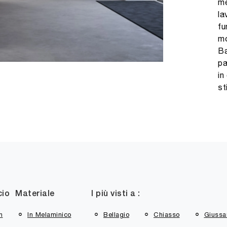
me
la
fu
mo
Ba
pa
in
st
cio
Materiale
I più visti a :
n
In Melaminico
Bellagio
Chiasso
Giussa