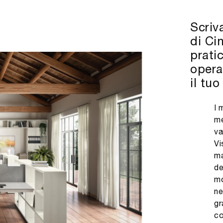
Scriv
di Ci
prati
opera
il tuo
I 
me
va
Vi
ma
de
mo
ne
gr
co