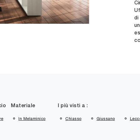
Ci
Uf
di
un
es
co
cio
Materiale
I più visti a :
ve
In Melaminico
Chiasso
Giussano
Lecc