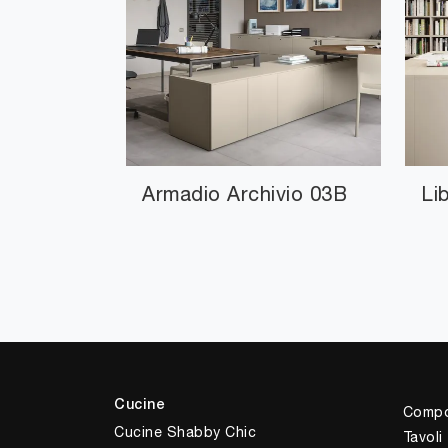
Armadio Archivio 03B
Li
Cucine
Compo
Cucine Shabby Chic
Tavoli