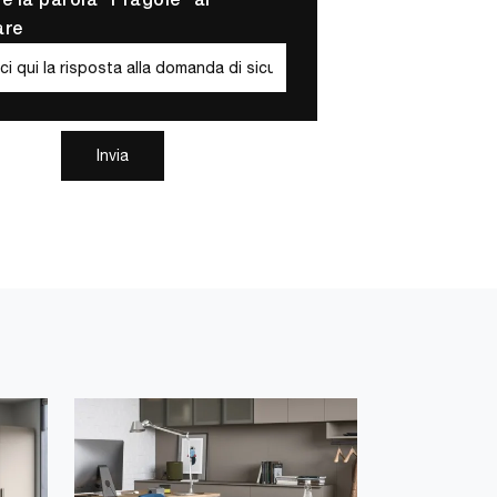
re la parola "Fragole" al
are
Invia