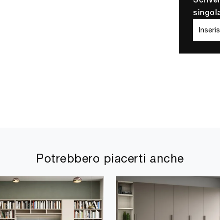
Scrive
singol
Potrebbero piacerti anche