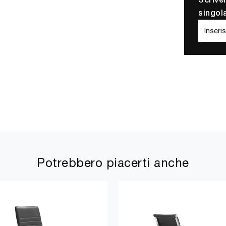
Scrive
singol
Potrebbero piacerti anche