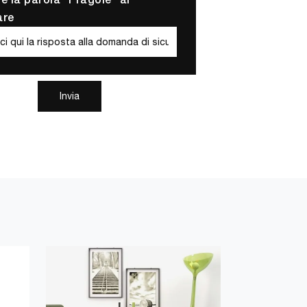
re la parola "Fragole" al
are
Invia