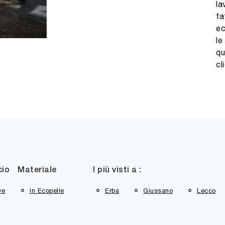
la
fa
ec
le
qu
cl
cio
Materiale
I più visti a :
ve
In Ecopelle
Erba
Giussano
Lecco