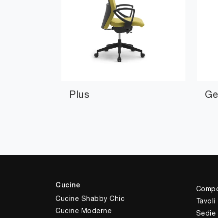
Plus
Ge
Cucine
Compo
Cucine Shabby Chic
Tavoli
Cucine Moderne
Sedie