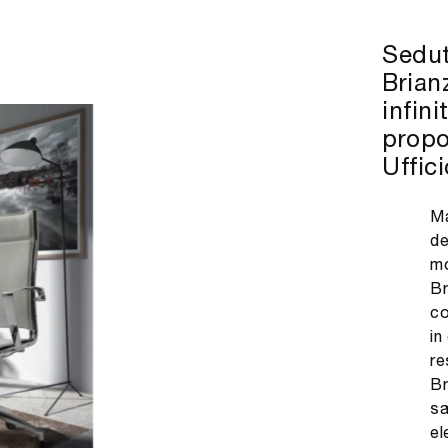
Sedut
Brian
infini
propo
Uffici
Ma
de
mo
Br
co
in
re
Br
sa
el