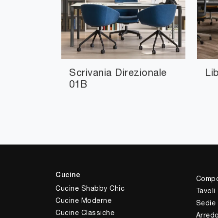
Scrivania Direzionale
Li
01B
Cucine
Compo
Cucine Shabby Chic
Tavoli
Cucine Moderne
Sedie
Cucine Classiche
Arred