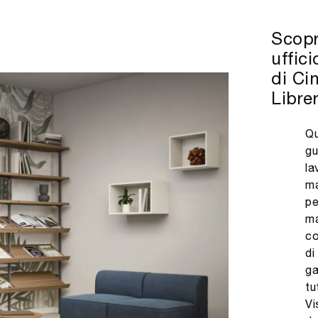
Scopri
uffic
di Ci
Libre
Qu
gu
la
ma
pe
ma
co
di
ga
tu
Vi