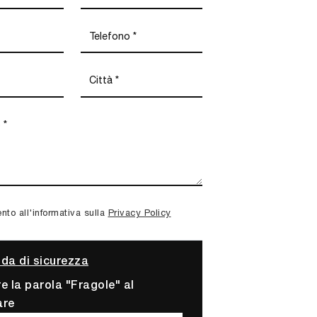
to all'informativa sulla
Privacy Policy
a di sicurezza
re la parola "Fragole" al
are