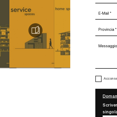
Acconsen
Domand
Scrive
singol