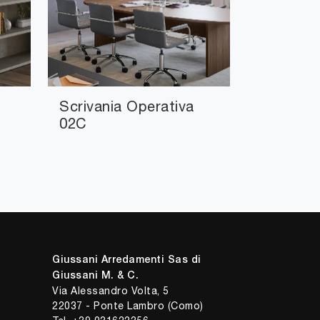
Scrivania Operativa
02C
Giussani Arredamenti Sas di
Giussani M. & C.
Via Alessandro Volta, 5
22037 - Ponte Lambro (Como)