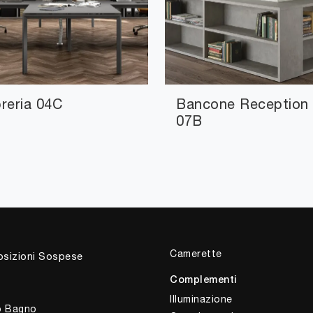
breria 04C
Bancone Reception
07B
Camerette
sizioni Sospese
Complementi
Illuminazione
o Bagno