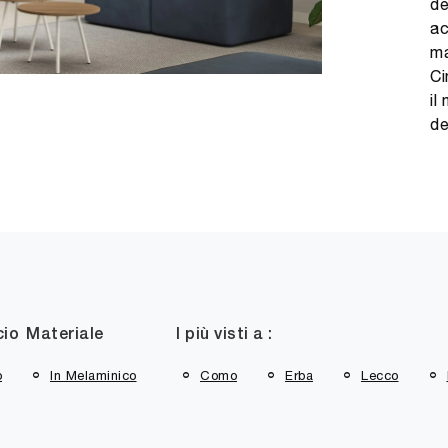
de
ac
ma
Ci
il
de
cio
Materiale
I più visti a :
o
In Melaminico
Como
Erba
Lecco