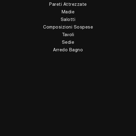
Pareti Attrezzate
Madie
Salotti
Composizioni Sospese
Tavoli
Sedie
Arredo Bagno
Zona Notte
Letti
Comodini
Armadi
Camerette
Complementi
Illuminazione
Complementi