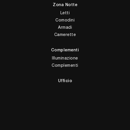
Zona Notte
Letti
Comodini
Armadi
Camerette
Complementi
Illuminazione
Complementi
Ufficio
Arredo Ufficio
Giussani Arredamenti Sas di Giussani M. & C.
Via Alessandro Volta, 5
22037 - Ponte Lambro (Como)
Tel.
+39 031622356