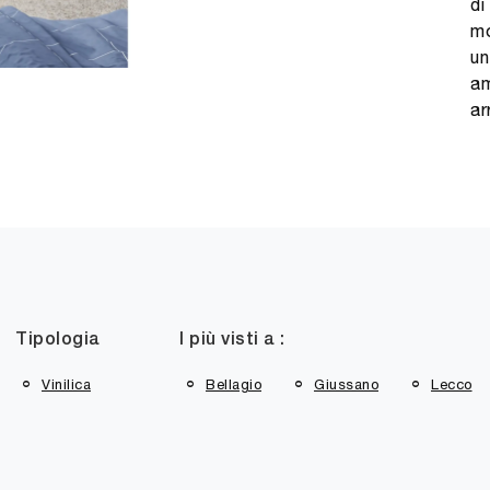
di
mo
un
am
ar
Tipologia
I più visti a :
Vinilica
Bellagio
Giussano
Lecco