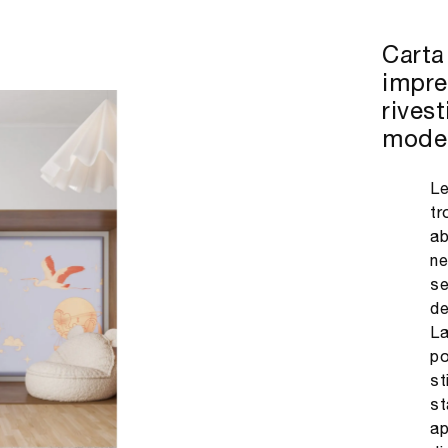
Carta 
imprez
rives
mode
Le
tr
ab
ne
se
de
La
po
st
st
ap