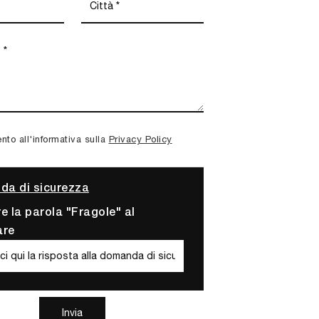
to all'informativa sulla
Privacy Policy
a di sicurezza
re la parola "Fragole" al
are
Invia