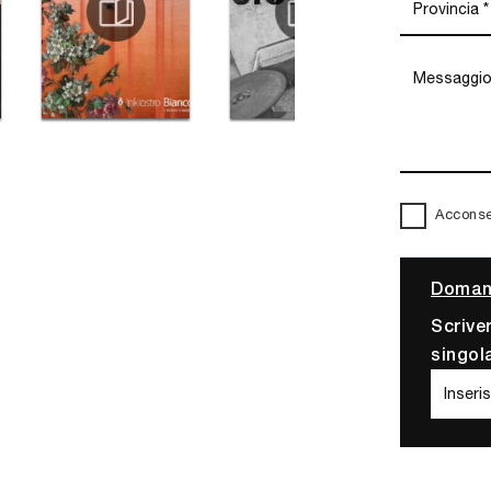
Acconsen
Domand
Scrive
singol