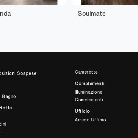
nda
Soulmate
Camerette
sizioni Sospese
Complementi
Illuminazione
o Bagno
Complementi
Notte
Ufficio
Arredo Ufficio
ini
i