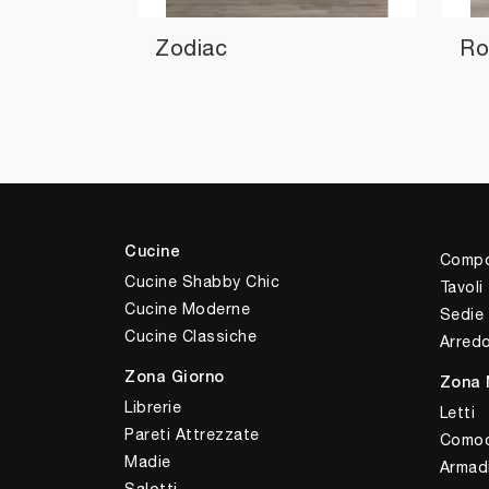
Zodiac
Ro
Cucine
Compo
Cucine Shabby Chic
Tavoli
Cucine Moderne
Sedie
Cucine Classiche
Arred
Zona Giorno
Zona 
Librerie
Letti
Pareti Attrezzate
Comod
Madie
Armad