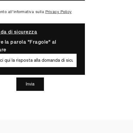
to all'informativa sulla
Privacy Policy
a di sicurezza
re la parola "Fragole" al
are
Invia