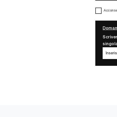
Acconsen
Domand
Scrive
singol