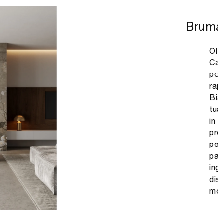
Brum
Ol
Ca
po
ra
Bi
tu
in
pr
pe
pa
in
di
mo