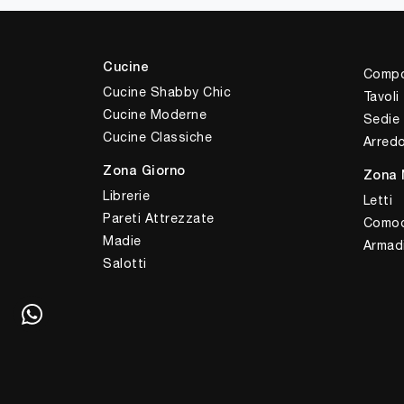
Cucine
Compo
Cucine Shabby Chic
Tavoli
Cucine Moderne
Sedie
Cucine Classiche
Arred
Zona Giorno
Zona 
Librerie
Letti
Pareti Attrezzate
Comod
Madie
Armad
Salotti