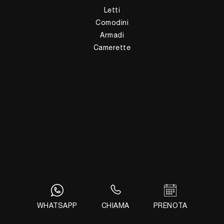
Letti
Comodini
Armadi
Camerette
Complementi
Illuminazione
Complementi
Ufficio
Arredo Ufficio
Giussani Arredamenti Sas di Giussani M. & C.
Via Alessandro Volta, 5
22037 - Ponte Lambro (Como)
Tel.
+39 031622356
WHATSAPP
CHIAMA
PRENOTA
E-Mail.
info@giussaniarredamenti.com