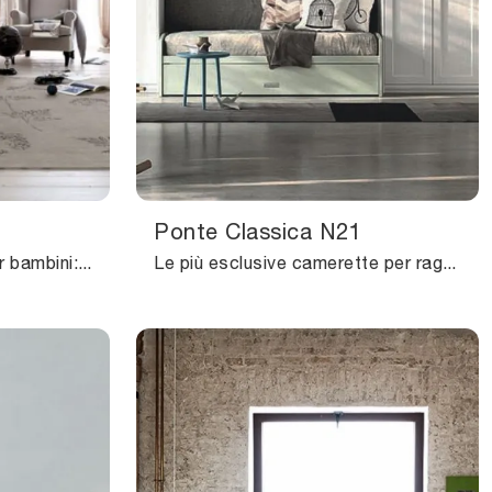
Ponte Classica N21
Camerette componibili per bambini: scopri il modello in legno N14 Nuovo Mondo di Scandola per stanzette classiche.
Le più esclusive camerette per ragazzi classiche ti aspettano! Scopri il modello Ponte Classica N21 di Scandola.