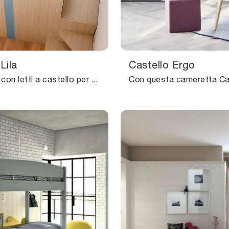
Lila
Castello Ergo
Camerette con letti a castello per bambine: scopri il modello in melaminico Castello Lila di Nidi per stanzette moderne.