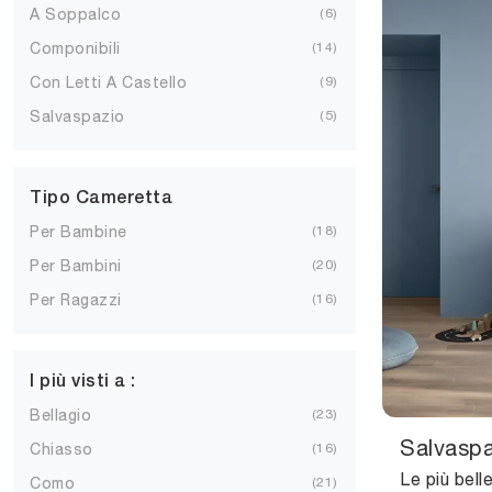
A Soppalco
6
Componibili
14
Con Letti A Castello
9
Salvaspazio
5
Tipo Cameretta
Per Bambine
18
Per Bambini
20
Per Ragazzi
16
I più visti a :
Bellagio
23
Salvaspa
Chiasso
16
Como
21