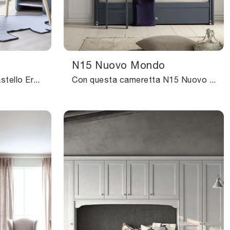
N15 Nuovo Mondo
Con questa cameretta Castello Ergo Nidi, tra le soluzioni con letti a castello, potrai progettare stanze moderne per bambine.
Con questa cameretta N15 Nuovo Mondo Scandola, tra le soluzioni con letti a castello, potrai arredare stanze classiche per ragazzi.