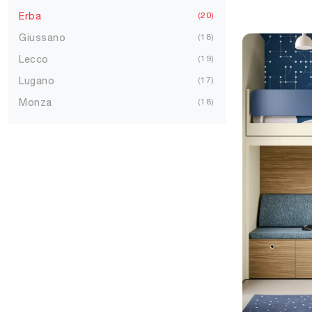
Erba
20
Giussano
18
Lecco
19
Lugano
17
Monza
18