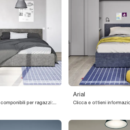
Arial
Camerette componibili per ragazzi: scopri il modello in melaminico Wind di Nidi per stanzette moderne.