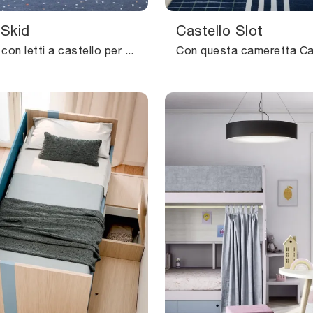
 Skid
Castello Slot
Camerette con letti a castello per bambini: scopri il modello in melaminico Castello Skid di Nidi per stanzette moderne.