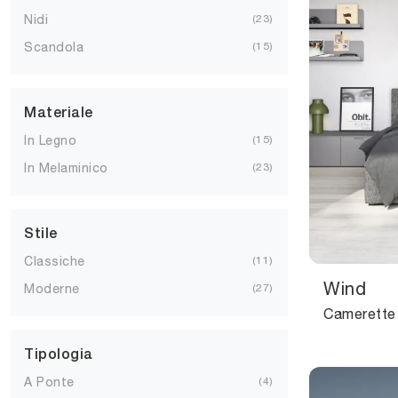
Nidi
23
Scandola
15
Materiale
In Legno
15
In Melaminico
23
Stile
Classiche
11
Wind
Moderne
27
Tipologia
A Ponte
4