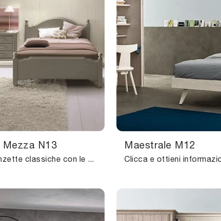
e Mezza N13
Maestrale M12
Arreda stanzette classiche con le Camerette componibili Scandola! Il modello Piazza e Mezza N13 in legno è per ragazzi.