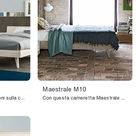
Maestrale M10
Clicca e ottieni informazioni sulla cameretta per ragazzi Maestrale M12! Le Camerette componibili Scandola ti aspettano.
Con questa cameretta Maestrale M10 Scandola, tra le soluzioni componibili, potrai arredare stanze moderne per ragazzi.