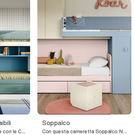
bili
Soppalco
Arreda stanzette moderne con le Camerette a soppalco Nidi! Il modello Soppalco Letti Estraibili in melaminico è per bambine.
Con questa cameretta Soppalco Nidi, tra le soluzioni a soppalco, potrai progettare stanze moderne per bambini.