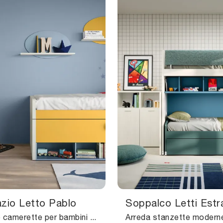
zio Letto Pablo
Soppalco Letti Estrai
Le più belle camerette per bambini moderne ti aspettano! Scopri il modello Salvaspazio Letto Pablo di Nidi.