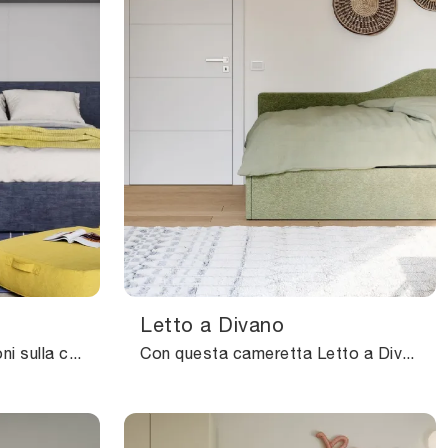
Letto a Divano
Clicca e ottieni informazioni sulla cameretta per ragazzi Arial! Le Camerette a ponte Nidi ti attendono.
Con questa cameretta Letto a Divano Nidi, tra le soluzioni componibili, potrai ammobiliare stanze moderne per ragazzi.