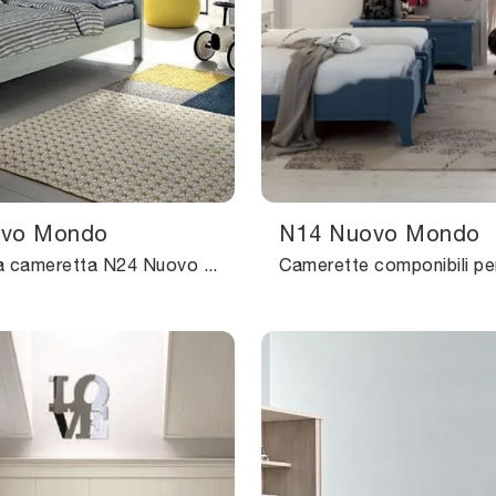
ovo Mondo
N14 Nuovo Mondo
Con questa cameretta N24 Nuovo Mondo Scandola, tra le soluzioni con letti a castello, potrai allestire stanze classiche per bambine.