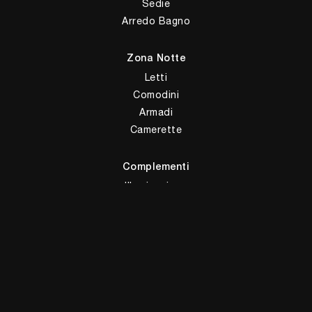
Sedie
Arredo Bagno
Zona Notte
Letti
Comodini
Armadi
Camerette
Complementi
Illuminazione
Complementi
Ufficio
Arredo Ufficio
Giussani Arredamenti Sas di Giussani M. & C.