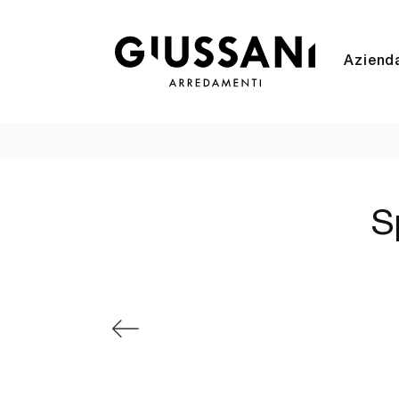
Aziend
S