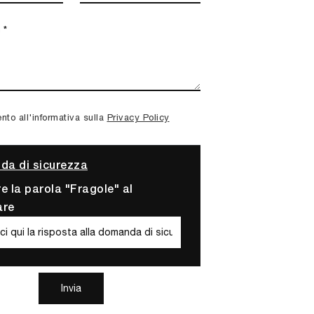
to all'informativa sulla
Privacy Policy
a di sicurezza
re la parola "Fragole" al
are
Invia