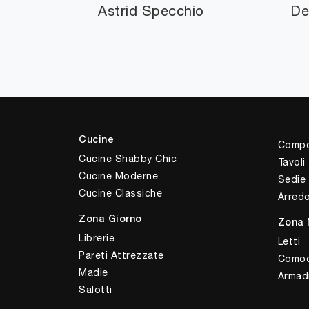
Astrid Specchio
De
Cucine
Compo
Cucine Shabby Chic
Tavoli
Cucine Moderne
Sedie
Cucine Classiche
Arred
Zona Giorno
Zona 
Librerie
Letti
Pareti Attrezzate
Comod
Madie
Armad
Salotti