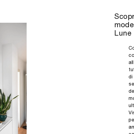
Scopr
moder
Lune 
Co
co
al
tu
di
se
de
mo
ul
Vi
pe
ar