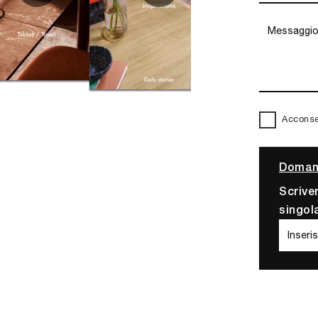
Acconsen
Domand
Scrive
singol