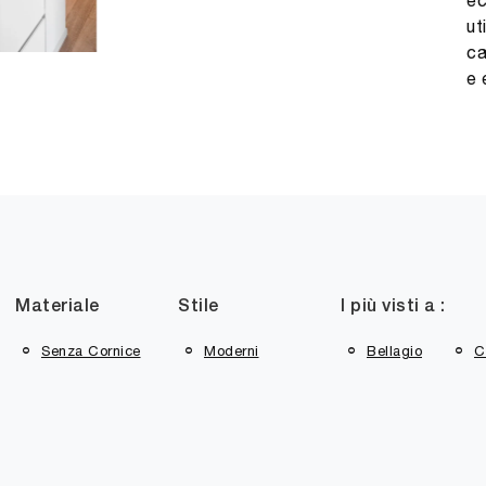
ec
ut
ca
e 
Materiale
Stile
I più visti a :
Senza Cornice
Moderni
Bellagio
C