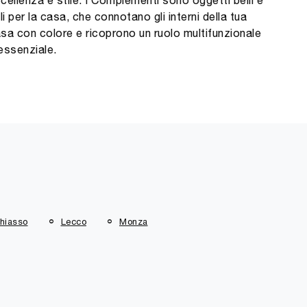
cellenza e stile. I Complementi sono oggetti belli e
ili per la casa, che connotano gli interni della tua
sa con colore e ricoprono un ruolo multifunzionale
essenziale.
hiasso
Lecco
Monza