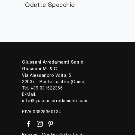
Odette Specchio
Giussani Arredamenti Sas di
Giussani M. & C.
Via Alessandro Volta, 5
22037 - Ponte Lambro (Como)
Tel.
+39 031622356
E-Mail.
info@giussaniarredamenti.com
P.IVA 03928360134
Privacy
-
Cookie
Gestisci i