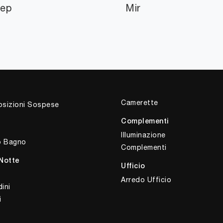
ep
Mir
Camerette
sizioni Sospese
Complementi
Illuminazione
o Bagno
Complementi
Notte
Ufficio
Arredo Ufficio
ini
i