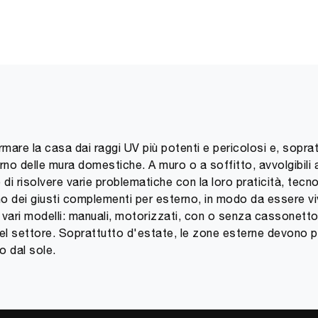
re la casa dai raggi UV più potenti e pericolosi e, sopratt
erno delle mura domestiche. A muro o a soffitto, avvolgibili 
i risolvere varie problematiche con la loro praticità, tecn
no dei giusti complementi per esterno, in modo da essere vivib
vari modelli: manuali, motorizzati, con o senza cassonetto,
hi del settore. Soprattutto d'estate, le zone esterne devo
o dal sole.