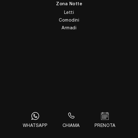
Zona Notte
Letti
Comodini
Armadi
Camerette
Complementi
Illuminazione
Complementi
Ufficio
Arredo Ufficio
Giussani Arredamenti Sas di Giussani M. & C.
Via Alessandro Volta, 5
WHATSAPP
CHIAMA
PRENOTA
22037 - Ponte Lambro (Como)
Tel.
+39 031622356