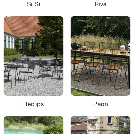
Si Si
Riva
Reclips
Paon