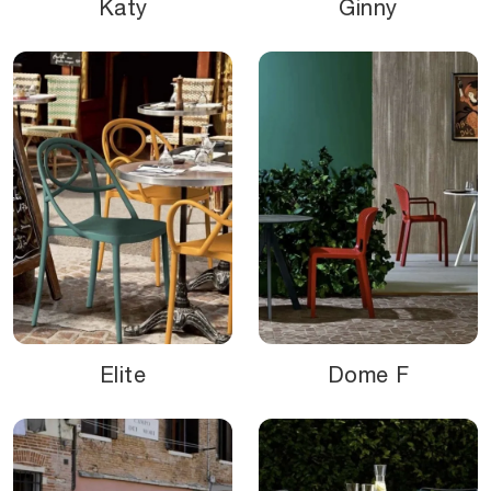
Katy
Ginny
Elite
Dome F