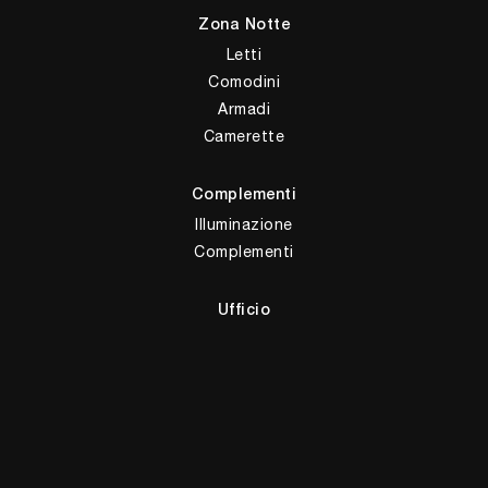
Zona Notte
Letti
Comodini
Armadi
Camerette
Complementi
Illuminazione
Complementi
Ufficio
Arredo Ufficio
Giussani Arredamenti Sas di Giussani M. & C.
Via Alessandro Volta, 5
22037 - Ponte Lambro (Como)
Tel.
+39 031622356