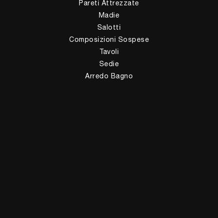
Pareti Attrezzate
Madie
Salotti
Composizioni Sospese
Tavoli
Sedie
Arredo Bagno
Zona Notte
Letti
Comodini
Armadi
Camerette
Complementi
Illuminazione
Complementi