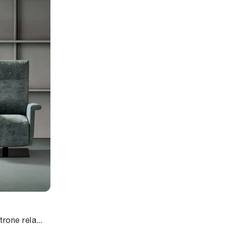
Una serie esclusiva di Poltrone relax moderne ti attende: clicca e scopri di più sul modello Fluf Relax in tessuto Samoa.