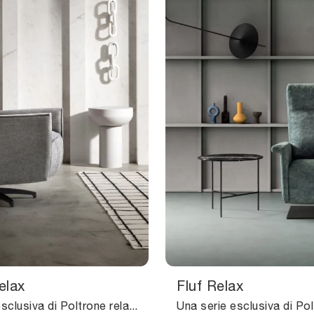
elax
Fluf Relax
Una serie esclusiva di Poltrone relax moderne ti sta aspettando: clicca e scopri di più sul modello Gaspy Relax in tessuto Samoa.