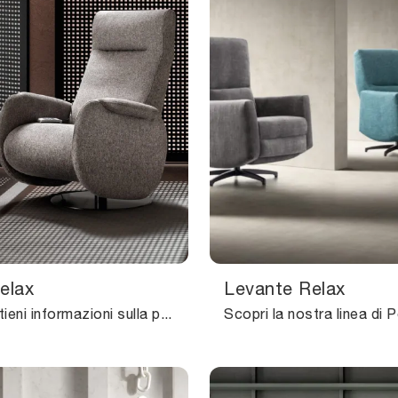
elax
Levante Relax
Clicca e ottieni informazioni sulla poltrona relax Fusion Relax: è studiata per accompagnare ogni movimento con facilità; guarda tutte le Poltrone ...