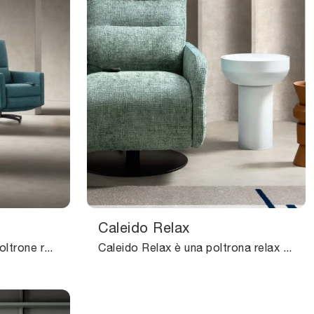
Caleido Relax
Scopri la nostra linea di Poltrone relax in tessuto moderne: scegli il modello Levante Relax di Samoa con movimento relax.
Caleido Relax è una poltrona relax che può accompagnare ogni tuo movimento per procurarti il massimo livello di comfort: ottieni informazioni sui ...