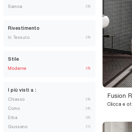
Samoa
5
Rivestimento
In Tessuto
5
Stile
Moderne
5
I più visti a :
Fusion R
Chiasso
3
Como
4
Erba
2
Giussano
1