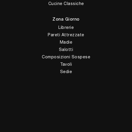
Cucine Classiche
Zona Giorno
Librerie
Pareti Attrezzate
Madie
Salotti
Composizioni Sospese
Tavoli
Sedie
Arredo Bagno
Zona Notte
Letti
Comodini
Armadi
Camerette