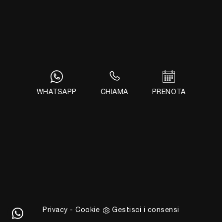
Complementi
Illuminazione
Complementi
Ufficio
Arredo Ufficio
WHATSAPP
CHIAMA
PRENOTA
Giussani Arredamenti Sas di Giussani M. & C.
Via Alessandro Volta, 5
22037 - Ponte Lambro (Como)
Tel.
+39 031622356
E-Mail.
info@giussaniarredamenti.com
P.IVA 03928360134
Privacy
-
Cookie
Gestisci i consensi