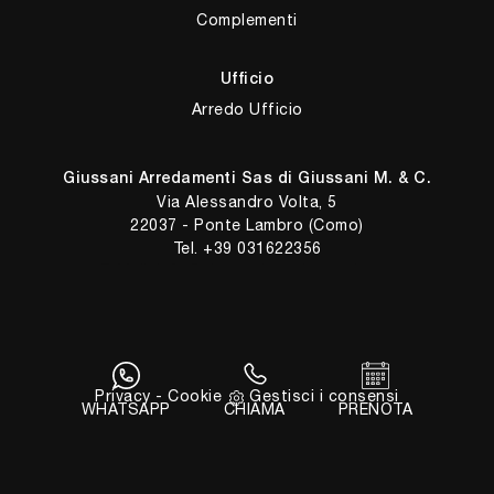
Complementi
Ufficio
Arredo Ufficio
Giussani Arredamenti Sas di Giussani M. & C.
Via Alessandro Volta, 5
22037 - Ponte Lambro (Como)
Tel.
+39 031622356
E-Mail.
info@giussaniarredamenti.com
P.IVA 03928360134
Privacy
-
Cookie
Gestisci i consensi
WHATSAPP
CHIAMA
PRENOTA
Powered by