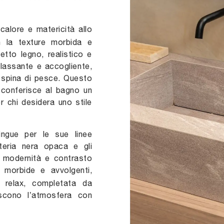
alore e matericità allo
n la texture morbida e
fetto legno, realistico e
ilassante e accogliente,
a spina di pesce. Questo
e conferisce al bagno un
 chi desidera uno stile
ingue per le sue linee
teria nera opaca e gli
 modernità e contrasto
e morbide e avvolgenti,
a relax, completata da
iscono l’atmosfera con