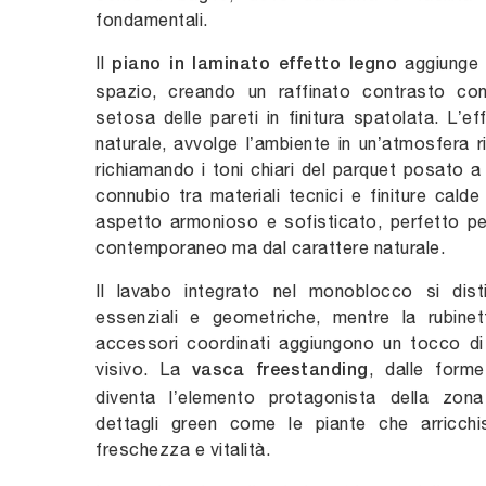
fondamentali.
Il
aggiunge c
piano in laminato effetto legno
spazio, creando un raffinato contrasto co
setosa delle pareti in finitura spatolata. L’ef
naturale, avvolge l’ambiente in un’atmosfera r
richiamando i toni chiari del parquet posato 
connubio tra materiali tecnici e finiture cald
aspetto armonioso e sofisticato, perfetto per
contemporaneo ma dal carattere naturale.
Il lavabo integrato nel monoblocco si dist
essenziali e geometriche, mentre la rubinet
accessori coordinati aggiungono un tocco di
visivo. La
, dalle form
vasca freestanding
diventa l’elemento protagonista della zon
dettagli green come le piante che arricch
freschezza e vitalità.