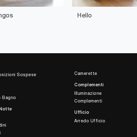
ngos
Hello
Camerette
sizioni Sospese
Complementi
Illuminazione
o Bagno
Complementi
Notte
Ufficio
Arredo Ufficio
ini
i