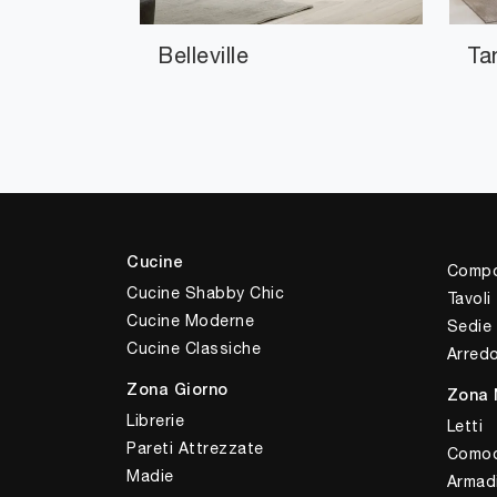
Belleville
Ta
Cucine
Compo
Cucine Shabby Chic
Tavoli
Cucine Moderne
Sedie
Cucine Classiche
Arred
Zona Giorno
Zona 
Librerie
Letti
Pareti Attrezzate
Comod
Madie
Armad