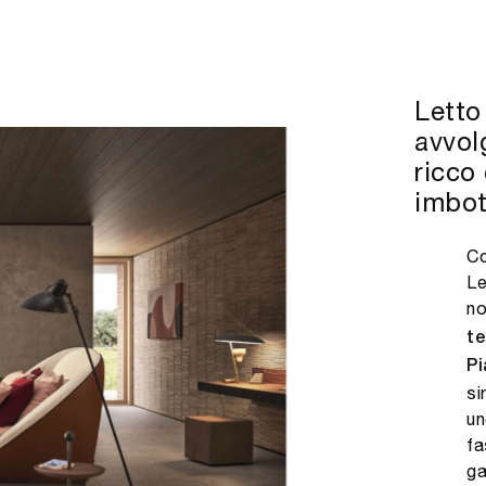
Letto
avvol
ricco
imbot
Co
Le
no
te
P
si
un
fa
ga