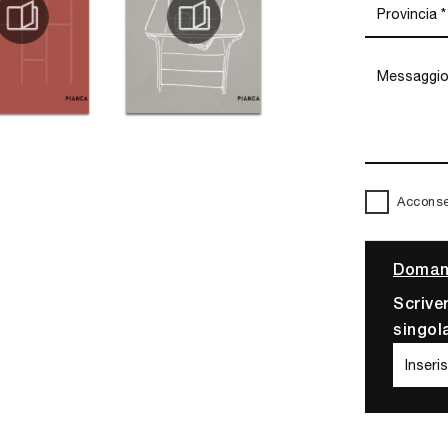
Acconsen
Domand
Scrive
singol