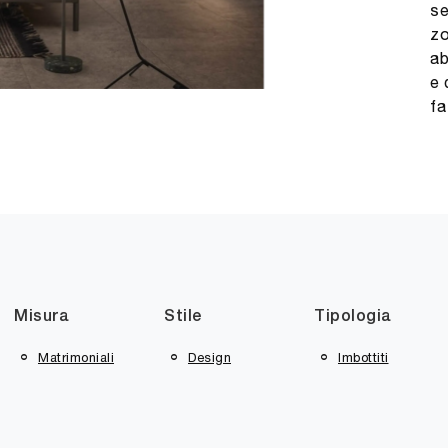
se
zo
ab
e 
fa
Misura
Stile
Tipologia
Matrimoniali
Design
Imbottiti