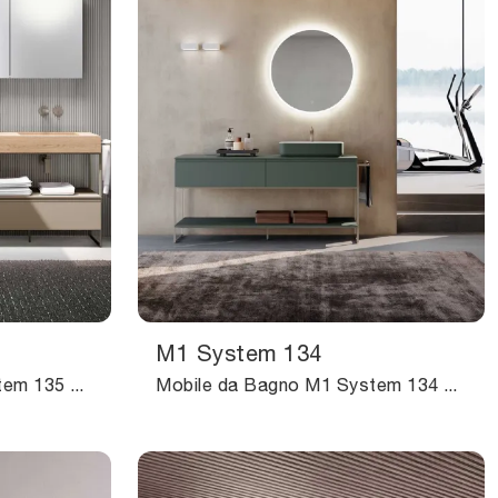
M1 System 134
Mobile da Bagno M1 System 135 di Baxar: clicca e ottieni informazioni su mobili bagno a terra in laccato opaco e accessori del marchio.
Mobile da Bagno M1 System 134 di Baxar: clicca e scopri di più su mobili bagno a terra in laccato opaco e elementi accessori del brand.