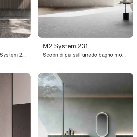
M2 System 231
mobili bagno sospesi M2 System 233 di Baxar: scopri l'Arredo Bagno in laccato opaco moderno e arreda il bagno di casa.
Scopri di più sull'arredo bagno moderno: mobili bagno sospesi in laccato opaco come il modello M2 System 231 di Baxar ti aspettano.