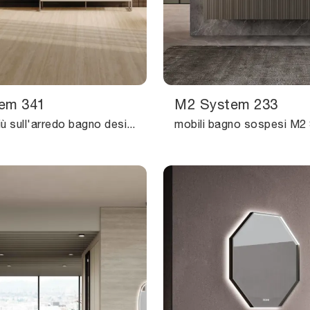
em 341
M2 System 233
Scopri di più sull'arredo bagno design: mobili bagno a terra in laccato opaco come il modello M3 System 341 di Baxar ti attendono.