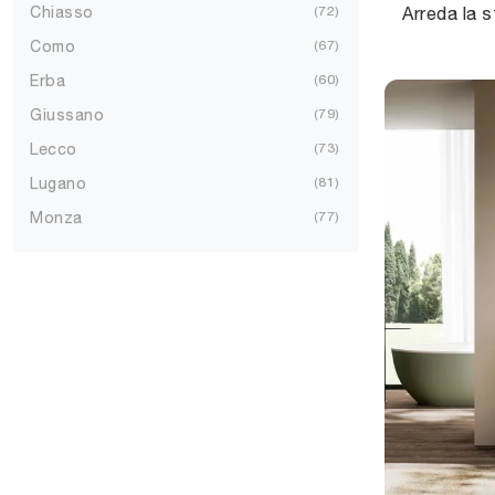
Chiasso
72
Como
67
Erba
60
Giussano
79
Lecco
73
Lugano
81
Monza
77