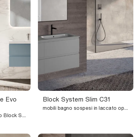
re Evo
Block System Slim C31
mobili bagno sospesi in laccato opaco dell'azienda Baxar: clicca e scopri l'arredo bagno moderno Block System Slim C31 per la stanza del benessere.
Mobile da Bagno sospeso Block System Square Evo C37 di Baxar: clicca e ottieni informazioni su mobili bagno sospesi in laccato opaco e elementi ...