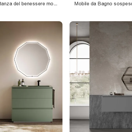
Arreda la stanza del benessere moderno alla perfezione con Block System Picasso C30, mobili bagno sospesi e complementi in laccato opaco di Baxar.