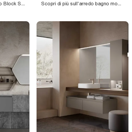
Mobile da Bagno sospeso Block System Syntesi C29 di Baxar: clicca e scopri di più su mobili bagno sospesi in laccato opaco e elementi accessori della ...
Scopri di più sull'arredo bagno moderno: mobili bagno a terra in laccato opaco come il modello Block System Tube C26 di Baxar ti aspettano.