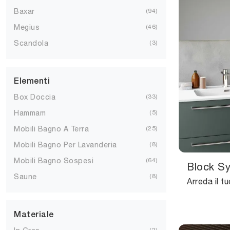
Baxar
94
Megius
46
Scandola
3
Elementi
Box Doccia
33
Hammam
5
Mobili Bagno A Terra
25
Mobili Bagno Per Lavanderia
8
Mobili Bagno Sospesi
64
Block S
Saune
8
Materiale
2