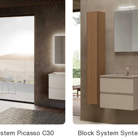
ystem Picasso C30
Block System Synte