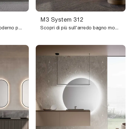
M3 System 312
Arreda il bagno di casa moderno perfettamente con M3 System 313, mobili bagno sospesi e accessori in laccato opaco di Baxar.
Scopri di più sull'arredo bagno moderno: mobili bagno sospesi in laccato opaco come il modello M3 System 312 di Baxar ti aspettano.