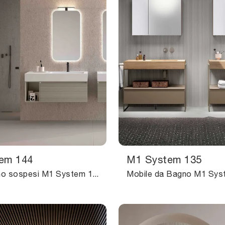
em 144
M1 System 135
mobili bagno sospesi M1 System 144 di Baxar: scopri l'Arredo Bagno in laccato opaco moderno e arreda la stanza del benessere.