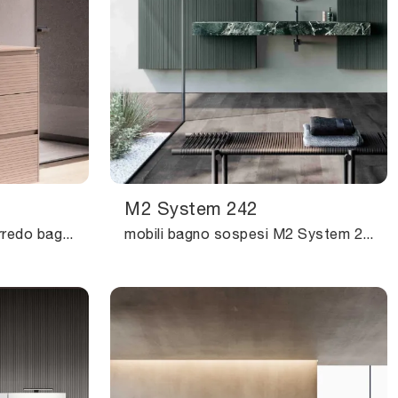
M2 System 242
Ottieni informazioni sull'arredo bagno moderno: mobili bagno a terra in laccato opaco come il modello M2 System 248 di Baxar ti attendono.
mobili bagno sospesi M2 System 242 di Baxar: scopri l'Arredo Bagno in laccato opaco design e arreda la stanza del benessere.