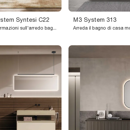
ystem Syntesi C22
M3 System 313
Ottieni informazioni sull'arredo bagno moderno: mobili bagno a terra in laccato opaco come il modello Block System Syntesi C22 di Baxar ti attendono.