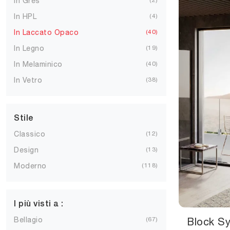
In Gres
In HPL
4
In Laccato Opaco
40
In Legno
19
In Melaminico
40
In Vetro
38
Stile
Classico
12
Design
13
Moderno
118
I più visti a :
Bellagio
67
Block S