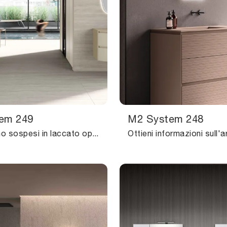
em 249
M2 System 248
mobili bagno sospesi in laccato opaco del marchio Baxar: clicca e scopri l'arredo bagno moderno M2 System 249 per la stanza del benessere.