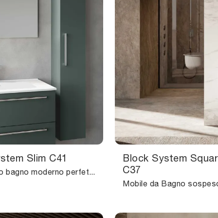
ystem Slim C41
Block System Squa
C37
Arreda il tuo bagno moderno perfettamente con Block System Slim C41, mobili bagno sospesi e accessori in laccato opaco di Baxar.